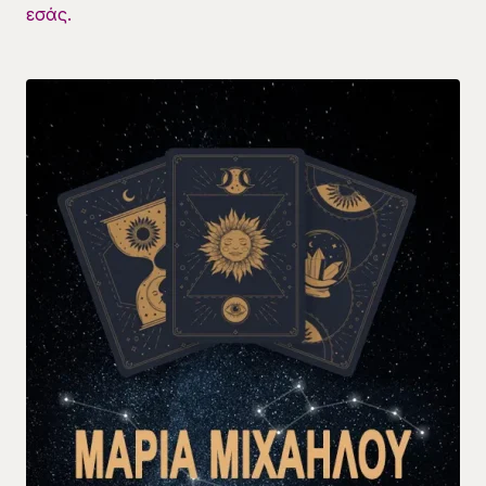
εσάς.